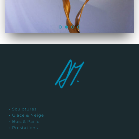
Sculptures
Glace & Neige
Bois & Paille
Prestations 